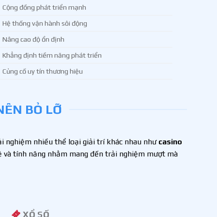
Cộng đồng phát triển mạnh
Hệ thống vận hành sôi động
Nâng cao độ ổn định
Khẳng định tiềm năng phát triển
Củng cố uy tín thương hiệu
NÊN BỎ LỠ
ải nghiệm nhiều thể loại giải trí khác nhau như
casino
hệ và tính năng nhằm mang đến trải nghiệm mượt mà
XỔ SỐ