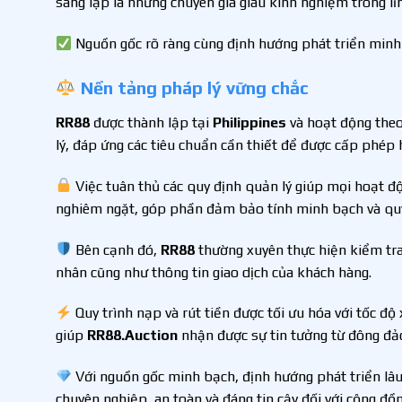
sáng lập là những chuyên gia giàu kinh nghiệm trong lĩn
Nguồn gốc rõ ràng cùng định hướng phát triển minh
Nền tảng pháp lý vững chắc
RR88
được thành lập tại
Philippines
và hoạt động theo
lý, đáp ứng các tiêu chuẩn cần thiết để được cấp phép
Việc tuân thủ các quy định quản lý giúp mọi hoạt độ
nghiêm ngặt, góp phần đảm bảo tính minh bạch và quyề
Bên cạnh đó,
RR88
thường xuyên thực hiện kiểm tra
nhân cũng như thông tin giao dịch của khách hàng.
Quy trình nạp và rút tiền được tối ưu hóa với tốc độ
giúp
RR88.Auction
nhận được sự tin tưởng từ đông đảo
Với nguồn gốc minh bạch, định hướng phát triển lâu
chuyên nghiệp, an toàn và đáng tin cậy đối với cộng đồ