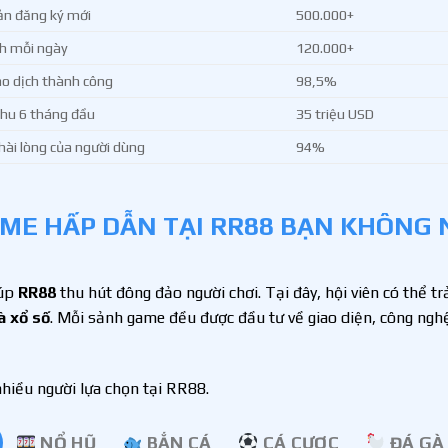
ản đăng ký mới
500.000+
ch mỗi ngày
120.000+
iao dịch thành công
98,5%
hu 6 tháng đầu
35 triệu USD
hài lòng của người dùng
94%
ME HẤP DẪN TẠI RR88 BẠN KHÔNG 
iúp
RR88
thu hút đông đảo người chơi. Tại đây, hội viên có thể tr
à xổ số
. Mỗi sảnh game đều được đầu tư về giao diện, công ng
hiều người lựa chọn tại RR88.
NỔ HŨ
BẮN CÁ
CÁ CƯỢC
ĐÁ GÀ