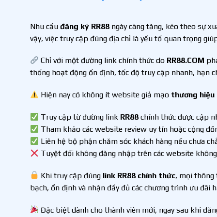
Nhu cầu
đăng ký RR88
ngày càng tăng, kéo theo sự xu
vậy, việc truy cập đúng địa chỉ là yếu tố quan trọng gi
Chỉ với một đường link chính thức do
RR88.COM
phá
thống hoạt động ổn định, tốc độ truy cập nhanh, hạn ch
Hiện nay có không ít website giả mạo
thương hiệu
Truy cập từ đường link
RR88
chính thức được cập n
Tham khảo các website review uy tín hoặc cộng đồng
Liên hệ bộ phận chăm sóc khách hàng nếu chưa chắc 
Tuyệt đối không đăng nhập trên các website không 
Khi truy cập đúng
link RR88 chính thức
, mọi thông
bạch, ổn định và nhận đầy đủ các chương trình ưu đãi 
Đặc biệt dành cho thành viên mới, ngay sau khi đăn