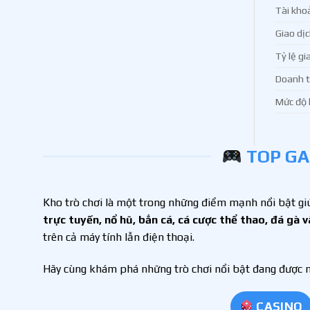
Tài kho
Giao dị
Tỷ lệ g
Doanh t
Mức độ 
TOP GA
Kho trò chơi là một trong những điểm mạnh nổi bật g
trực tuyến, nổ hũ, bắn cá, cá cược thể thao, đá gà v
trên cả máy tính lẫn điện thoại.
Hãy cùng khám phá những trò chơi nổi bật đang được n
CASINO