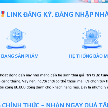
LINK ĐĂNG KÝ, ĐĂNG NHẬP NHÀ
 DẠNG SẢN PHẨM
HỆ THỐNG BẢO 
i hoạt động đến nay nhờ mang đến hệ sinh thái
giải trí trực tuy
h căng thẳng. Vậy nên, người chơi có thể thoải mái lựa chọn tùy t
u đãi cộng 88.000 đồng dành cho khách hàng mới. Đây là những lý
 CHÍNH THỨC – NHẬN NGAY QUÀ TÂ