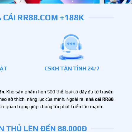
 CÁI RR88.COM +188K
MẬT
CSKH TẬN TÌNH 24/7
ến
. Kho sản phẩm hơn 500 thể loại có đầy đủ từ truyền
heo sở thích, năng lực của mình. Ngoài ra,
nhà cái RR88
 do quan trọng giúp chúng tôi phát triển lớn mạnh
N THỦ LÊN ĐẾN 88.000Đ