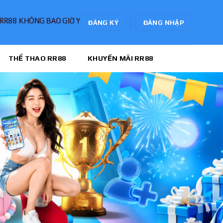
 BAO GIỜ YÊU CẦU KHÁCH HÀNG NẠP TIỀN MỚI ĐƯỢC RÚT
ĐĂNG KÝ
ĐĂNG NHẬP
THỂ THAO RR88
KHUYẾN MÃI RR88