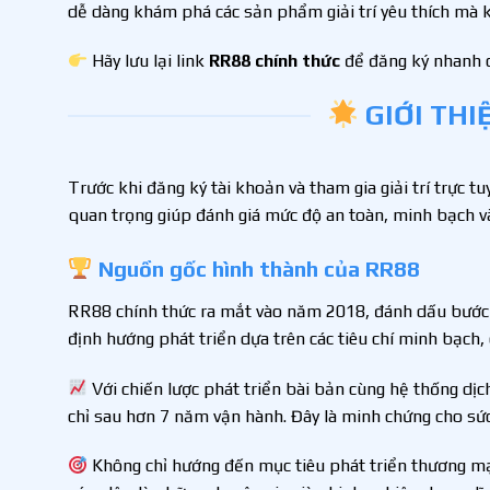
dễ dàng khám phá các sản phẩm giải trí yêu thích mà 
Hãy lưu lại link
RR88 chính thức
để đăng ký nhanh ch
GIỚI THI
Trước khi đăng ký tài khoản và tham gia giải trí trực t
quan trọng giúp đánh giá mức độ an toàn, minh bạch và
Nguồn gốc hình thành của RR88
RR88 chính thức ra mắt vào năm 2018, đánh dấu bước 
định hướng phát triển dựa trên các tiêu chí minh bạch,
Với chiến lược phát triển bài bản cùng hệ thống dịc
chỉ sau hơn 7 năm vận hành. Đây là minh chứng cho sứ
Không chỉ hướng đến mục tiêu phát triển thương m