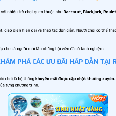
p với nhiều trò chơi quen thuộc như
Baccarat, Blackjack, Roule
t, giao diện hiện đại và thao tác đơn giản. Người chơi có thể th
 cho cả người mới lẫn những hội viên đã có kinh nghiệm.
HÁM PHÁ CÁC ƯU ĐÃI HẤP DẪN TẠI 
ời chơi là hệ thống
khuyến mãi được cập nhật thường xuyên
.
ủa từng chương trình.