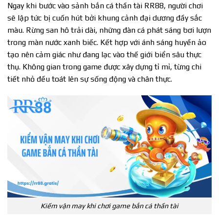
Ngay khi bước vào sảnh bắn cá thần tài RR88, người chơi
sẽ lập tức bị cuốn hút bởi khung cảnh đại dương đầy sắc
màu. Rừng san hô trải dài, những đàn cá phát sáng bơi lượn
trong màn nước xanh biếc. Kết hợp với ánh sáng huyền ảo
tạo nên cảm giác như đang lạc vào thế giới biển sâu thực
thụ. Không gian trong game được xây dựng tỉ mỉ, từng chi
tiết nhỏ đều toát lên sự sống động và chân thực.
Kiếm vận may khi chơi game bắn cá thần tài