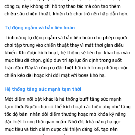
công cụ này không chỉ hỗ trợ thao tác mà còn tạo thêm
chiều sâu chiến thuật, khiến trò chơi trở nên hấp dẫn hơn.
Tự động ngắm và bắn liên hoàn
Tính năng tự động ngắm và bắn liên hoàn cho phép người
chơi tập trung vào chiến thuật thay vì mất thời gian điều
khiển. Khi được kích hoạt, hệ thống sẽ liên tục khai hỏa vào
mục tiêu đã chọn, giúp duy trì áp lực ổn định trong suốt
trận đấu. Đây là công cụ đặc biệt hữu ích trong những cuộc
chiến kéo dài hoặc khi đối mặt với boss khó hạ.
Hệ thống tăng sức mạnh tạm thời
Một điểm nổi bật khác là hệ thống buff tăng sức mạnh
tạm thời. Người chơi có thể kích hoạt các hiệu ứng như tăng
tốc độ bắn, nhân đôi điểm thưởng hoặc mở khóa kỹ năng
đặc biệt trong thời gian ngắn. Nhờ đó, khả năng hạ gục
mục tiêu và tích điểm được cải thiện đáng kể, tạo nên