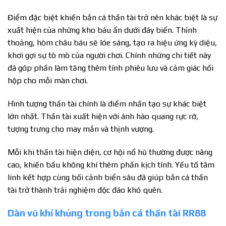
Điểm đặc biệt khiến bắn cá thần tài trở nên khác biệt là sự
xuất hiện của những kho báu ẩn dưới đáy biển. Thỉnh
thoảng, hòm châu báu sẽ lóe sáng, tạo ra hiệu ứng kỳ diệu,
khơi gợi sự tò mò của người chơi. Chính những chi tiết này
đã góp phần làm tăng thêm tính phiêu lưu và cảm giác hồi
hộp cho mỗi màn chơi.
Hình tượng thần tài chính là điểm nhấn tạo sự khác biệt
lớn nhất. Thần tài xuất hiện với ánh hào quang rực rỡ,
tượng trưng cho may mắn và thịnh vượng.
Mỗi khi thần tài hiện diện, cơ hội nổ hũ thường được nâng
cao, khiến bầu không khí thêm phần kịch tính. Yếu tố tâm
linh kết hợp cùng bối cảnh biển sâu đã giúp bắn cá thần
tài trở thành trải nghiệm độc đáo khó quên.
Dàn vũ khí khủng trong bắn cá thần tài RR88