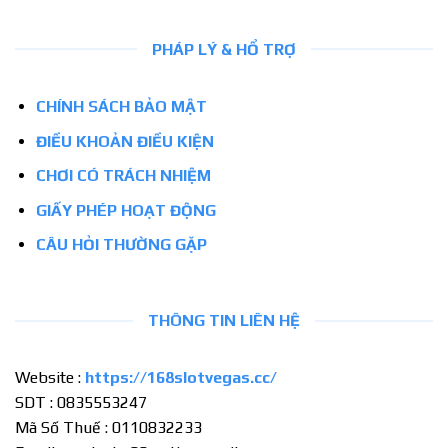
PHÁP LÝ & HỔ TRỢ
CHÍNH SÁCH BẢO MẬT
ĐIỀU KHOẢN ĐIỀU KIỆN
CHƠI CÓ TRÁCH NHIỆM
GIẤY PHÉP HOẠT ĐỘNG
CÂU HỎI THƯỜNG GẶP
THÔNG TIN LIÊN HỆ
Website :
https://168slotvegas.cc/
SDT : 0835553247
Mã Số Thuế : 0110832233