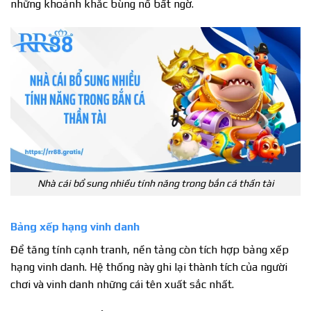
những khoảnh khắc bùng nổ bất ngờ.
Nhà cái bổ sung nhiều tính năng trong bắn cá thần tài
Bảng xếp hạng vinh danh
Để tăng tính cạnh tranh, nền tảng còn tích hợp bảng xếp
hạng vinh danh. Hệ thống này ghi lại thành tích của người
chơi và vinh danh những cái tên xuất sắc nhất.