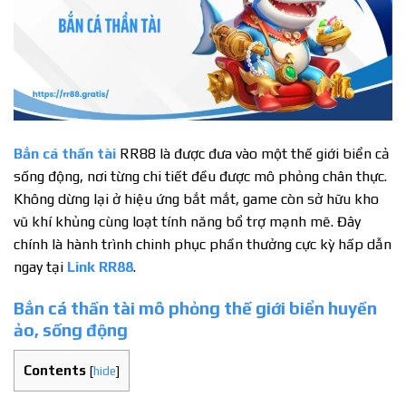
Bắn cá thần tài
RR88 là được đưa vào một thế giới biển cả
sống động, nơi từng chi tiết đều được mô phỏng chân thực.
Không dừng lại ở hiệu ứng bắt mắt, game còn sở hữu kho
vũ khí khủng cùng loạt tính năng bổ trợ mạnh mẽ. Đây
chính là hành trình chinh phục phần thưởng cực kỳ hấp dẫn
ngay tại
Link RR88
.
Bắn cá thần tài mô phỏng thế giới biển huyền
ảo, sống động
Contents
[
hide
]