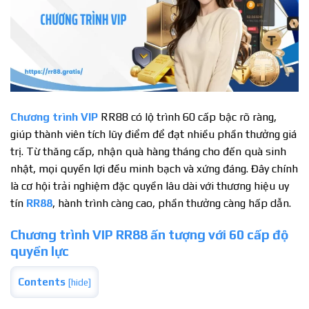
Chương trình VIP
RR88 có lộ trình 60 cấp bậc rõ ràng,
giúp thành viên tích lũy điểm để đạt nhiều phần thưởng giá
trị. Từ thăng cấp, nhận quà hàng tháng cho đến quà sinh
nhật, mọi quyền lợi đều minh bạch và xứng đáng. Đây chính
là cơ hội trải nghiệm đặc quyền lâu dài với thương hiệu uy
tín
RR88
, hành trình càng cao, phần thưởng càng hấp dẫn.
Chương trình VIP RR88 ấn tượng với 60 cấp độ
quyền lực
Contents
[
hide
]