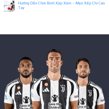
Hướng Dẫn Chơi Binh Xập Xám – Mẹo Xếp Chi Cao
Tay