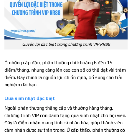
Quyền lợi đặc biệt trong chương trình VIP RR88
Ở những cấp đầu, phần thưởng chỉ khoảng 6 đến 15
điểm/tháng, nhưng càng lên cao con số có thể đạt vài trăm
điểm. Đây chính là nguồn lợi ích ổn định, bổ sung cho trải
nghiệm dài hạn.
Quà sinh nhật đặc biệt
Ngoài phần thưởng thăng cấp và thưởng hàng tháng,
chương trình VIP còn dành tặng quà sinh nhật cho hội viên.
Đây là điểm nhấn mang tính cá nhân hóa, giúp thành viên
cảm nhận được sự trân trọng. Ở cấp thấp, phần thưởng có