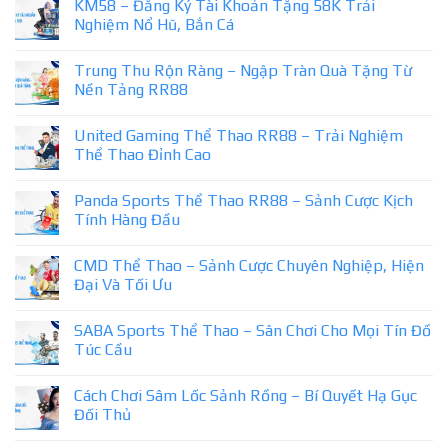
KM58 – Đăng Ký Tài Khoản Tặng 58K Trải
Nghiệm Nổ Hũ, Bắn Cá
Trung Thu Rộn Ràng – Ngập Tràn Quà Tặng Từ
Nền Tảng RR88
United Gaming Thể Thao RR88 – Trải Nghiệm
Thể Thao Đỉnh Cao
Panda Sports Thể Thao RR88 – Sảnh Cược Kịch
Tính Hàng Đầu
CMD Thể Thao – Sảnh Cược Chuyên Nghiệp, Hiện
Đại Và Tối Ưu
SABA Sports Thể Thao – Sân Chơi Cho Mọi Tín Đồ
Túc Cầu
Cách Chơi Sâm Lốc Sảnh Rồng – Bí Quyết Hạ Gục
Đối Thủ