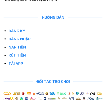
HƯỚNG DẪN
ĐĂNG KÝ
ĐĂNG NHẬP
NẠP TIỀN
RÚT TIỀN
TẢI APP
ĐỐI TÁC TRÒ CHƠI