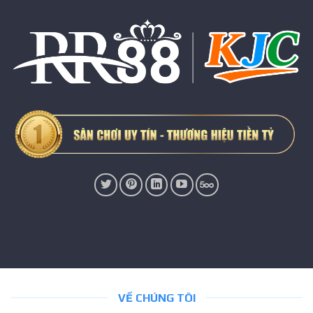
VỀ CHÚNG TÔI