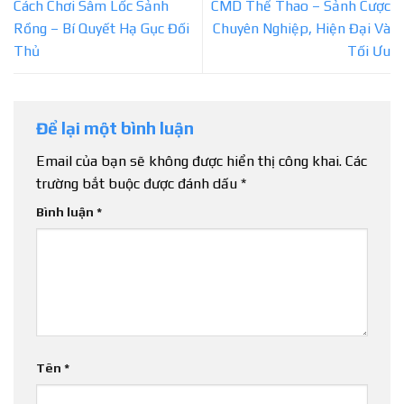
Cách Chơi Sâm Lốc Sảnh
CMD Thể Thao – Sảnh Cược
Rồng – Bí Quyết Hạ Gục Đối
Chuyên Nghiệp, Hiện Đại Và
Thủ
Tối Ưu
Để lại một bình luận
Email của bạn sẽ không được hiển thị công khai.
Các
trường bắt buộc được đánh dấu
*
Bình luận
*
Tên
*