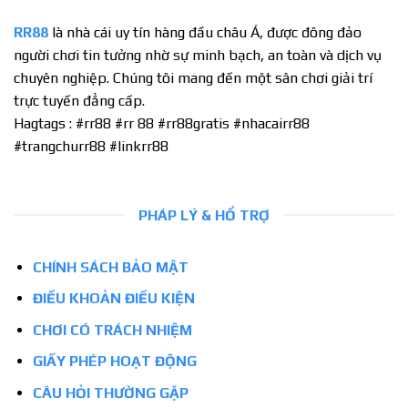
RR88
là nhà cái uy tín hàng đầu châu Á, được đông đảo
người chơi tin tưởng nhờ sự minh bạch, an toàn và dịch vụ
chuyên nghiệp. Chúng tôi mang đến một sân chơi giải trí
trực tuyến đẳng cấp.
Hagtags : #rr88 #rr 88 #rr88gratis #nhacairr88
#trangchurr88 #linkrr88
PHÁP LÝ & HỔ TRỢ
CHÍNH SÁCH BẢO MẬT
ĐIỀU KHOẢN ĐIỀU KIỆN
CHƠI CÓ TRÁCH NHIỆM
GIẤY PHÉP HOẠT ĐỘNG
CÂU HỎI THƯỜNG GẶP