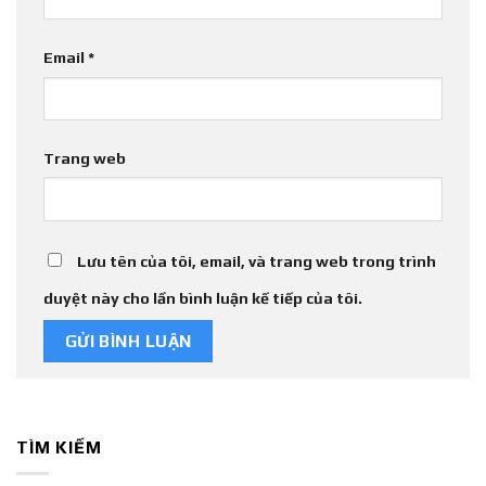
Email
*
Trang web
Lưu tên của tôi, email, và trang web trong trình
duyệt này cho lần bình luận kế tiếp của tôi.
TÌM KIẾM